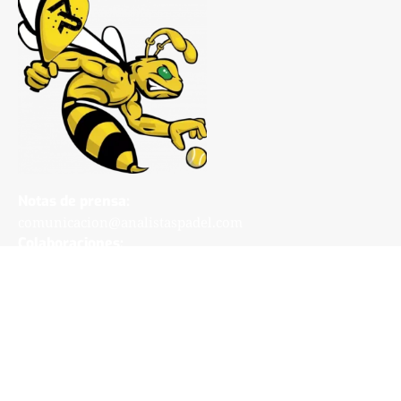
Notas de prensa:
comunicacion@analistaspadel.com
Colaboraciones:
colaboraciones@analistaspadel.com
Social
©Analistaspadel Diseño web