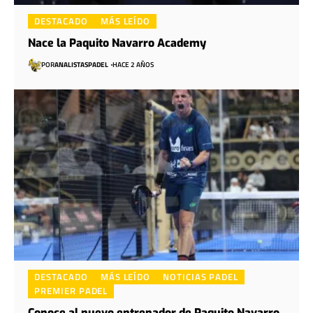
DESTACADO
MÁS LEÍDO
Nace la Paquito Navarro Academy
POR
ANALISTASPADEL
HACE 2 AÑOS
DESTACADO
MÁS LEÍDO
NOTICIAS PADEL
PREMIER PADEL
Conoce al nuevo entrenador de Paquito Navarro