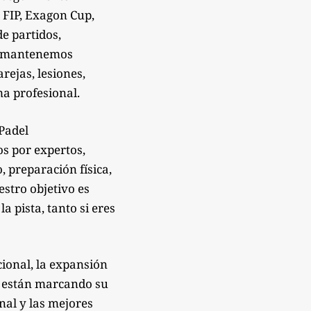
 FIP, Exagon Cup,
de partidos,
Te mantenemos
rejas, lesiones,
a profesional.
sPadel
os por expertos,
 preparación física,
estro objetivo es
 pista, tanto si eres
ional, la expansión
e están marcando su
onal y las mejores