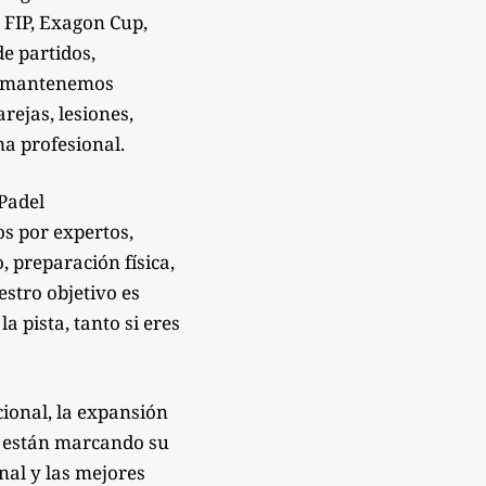
 FIP, Exagon Cup,
de partidos,
Te mantenemos
rejas, lesiones,
a profesional.
sPadel
os por expertos,
 preparación física,
estro objetivo es
 pista, tanto si eres
ional, la expansión
e están marcando su
onal y las mejores