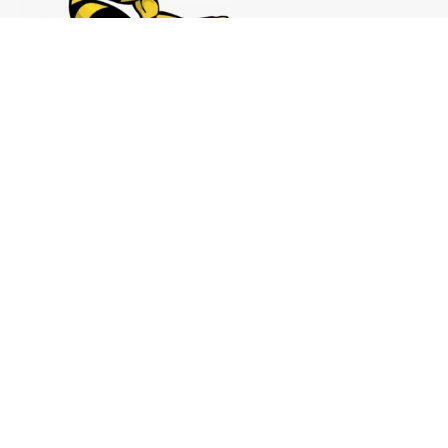
Notas de prensa:
comunicacion@analistaspadel.com
Colaboraciones:
colaboraciones@analistaspadel.com
Social
©Analistaspadel Diseño web
{Desarrollo33}