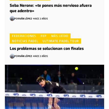
Seba Nerone: «te pones más nervioso afuera
que adentro»
POR
IVÁN LÓPEZ
HACE 2 AÑOS
FEDERACIONES
FEP
MÁS LEÍDO
NOTICIAS PADEL
ULTIMATE PADEL TOUR
Los problemas se solucionan con finales
POR
IVÁN LÓPEZ
HACE 2 AÑOS