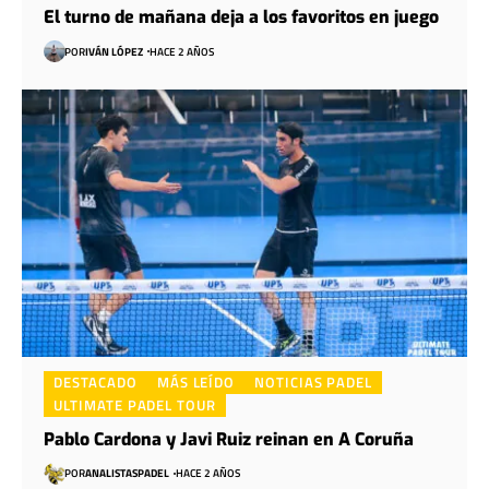
El turno de mañana deja a los favoritos en juego
POR
IVÁN LÓPEZ
HACE 2 AÑOS
DESTACADO
MÁS LEÍDO
NOTICIAS PADEL
ULTIMATE PADEL TOUR
Pablo Cardona y Javi Ruiz reinan en A Coruña
POR
ANALISTASPADEL
HACE 2 AÑOS