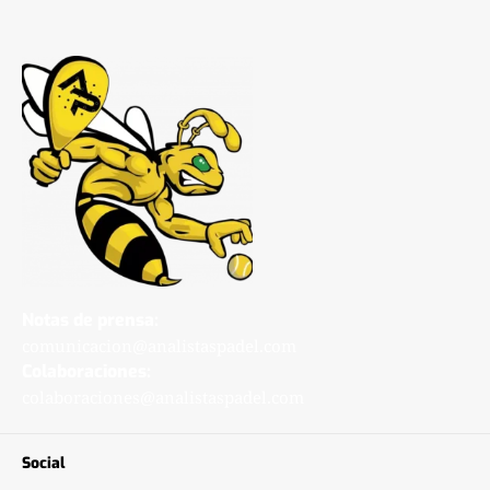
Notas de prensa:
comunicacion@analistaspadel.com
Colaboraciones:
colaboraciones@analistaspadel.com
Social