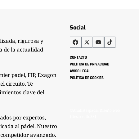
Social
lizada, rigurosa y
a de la actualidad
CONTACTO
POLÍTICA DE PRIVACIDAD
AVISO LEGAL
mier padel, FIP, Exagon
POLÍTICA DE COOKIES
l circuito. Te
imientos clave del
©Analistaspadel Diseño web
zados por expertos,
{Desarrollo33}
icada al pádel. Nuestro
mo competidor avanzado.