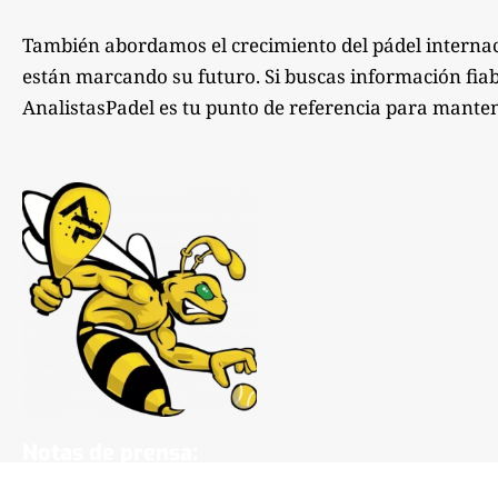
También abordamos el crecimiento del pádel internac
están marcando su futuro. Si buscas información fiabl
AnalistasPadel es tu punto de referencia para manten
Notas de prensa:
comunicacion@analistaspadel.com