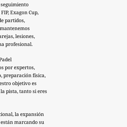
 seguimiento
 FIP, Exagon Cup,
de partidos,
Te mantenemos
rejas, lesiones,
a profesional.
sPadel
os por expertos,
 preparación física,
estro objetivo es
 pista, tanto si eres
ional, la expansión
e están marcando su