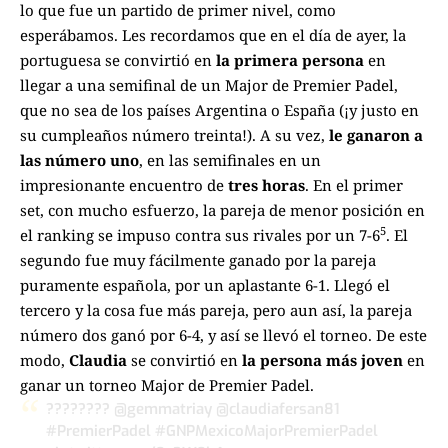
lo que fue un partido de primer nivel, como
esperábamos. Les recordamos que en el día de ayer, la
portuguesa se convirtió en
la primera persona
en
llegar a una semifinal de un Major de Premier Padel,
que no sea de los países Argentina o España (¡y justo en
su cumpleaños número treinta!). A su vez,
le ganaron a
las número uno
, en las semifinales en un
impresionante encuentro de
tres horas
. En el primer
set, con mucho esfuerzo, la pareja de menor posición en
5
el ranking se impuso contra sus rivales por un 7-6
. El
segundo fue muy fácilmente ganado por la pareja
puramente española, por un aplastante 6-1. Llegó el
tercero y la cosa fue más pareja, pero aun así, la pareja
número dos ganó por 6-4, y así se llevó el torneo. De este
modo,
Claudia
se convirtió en
la persona más joven
en
ganar un torneo Major de Premier Padel.
????????
@gemmatriay
@claudiafersan81
#PremierPadel
#GNPMexicoMajorPremierPadel