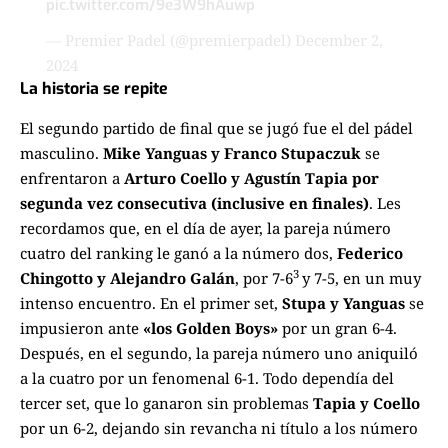
pic.twitter.com/9e3W9hAuwp
— Premier Padel (@premierpadel)
December 2,
2024
La historia se repite
El segundo partido de final que se jugó fue el del pádel
masculino.
Mike Yanguas y Franco Stupaczuk
se
enfrentaron a
Arturo Coello y Agustín Tapia por
segunda vez consecutiva (inclusive en finales)
. Les
recordamos que, en el día de ayer, la pareja número
cuatro del ranking le ganó a la número dos,
Federico
3
Chingotto y Alejandro Galán
, por 7-6
y 7-5, en un muy
intenso encuentro. En el primer set,
Stupa y Yanguas
se
impusieron ante
«los Golden Boys»
por un gran 6-4.
Después, en el segundo, la pareja número uno aniquiló
a la cuatro por un fenomenal 6-1. Todo dependía del
tercer set, que lo ganaron sin problemas
Tapia y Coello
por un 6-2, dejando sin revancha ni título a los número