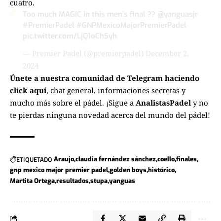
cuatro.
Too much MAGIC in this men’s final ??
@yanguasjr
#PremierPadel
#GNPMexicoMajorPremierPadel
pic.twitter.com/LjQ1oChSyh
— Premier Padel (@premierpadel)
December 2,
2024
Únete a nuestra comunidad de Telegram haciendo
click aquí
, chat general, informaciones secretas y
mucho más sobre el pádel. ¡Sigue a
AnalistasPadel
y no
te pierdas ninguna novedad acerca del mundo del pádel!
ETIQUETADO
Araujo
claudia fernández sánchez
coello
finales
gnp mexico major premier padel
golden boys
histórico
Martita Ortega
resultados
stupa
yanguas