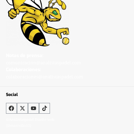
Notas de prensa:
comunicacion@analistaspadel.com
Colaboraciones:
colaboraciones@analistaspadel.com
Social
©Analistaspadel Diseño web
{Desarrollo33}