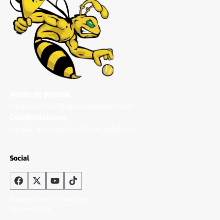
Notas de prensa:
comunicacion@analistaspadel.com
Colaboraciones:
colaboraciones@analistaspadel.com
Social
©Analistaspadel Diseño web
{Desarrollo33}