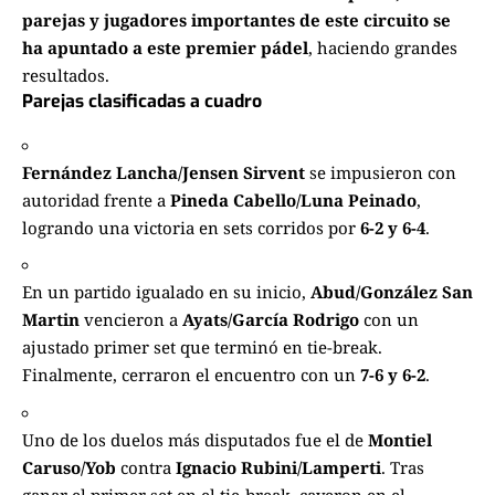
parejas y jugadores importantes de este circuito se
ha apuntado a este premier pádel
, haciendo grandes
resultados.
Parejas clasificadas a cuadro
Fernández Lancha/Jensen Sirvent
se impusieron con
autoridad frente a
Pineda Cabello/Luna Peinado
,
logrando una victoria en sets corridos por
6-2 y 6-4
.
En un partido igualado en su inicio,
Abud/González San
Martin
vencieron a
Ayats/García Rodrigo
con un
ajustado primer set que terminó en tie-break.
Finalmente, cerraron el encuentro con un
7-6 y 6-2
.
Uno de los duelos más disputados fue el de
Montiel
Caruso/Yob
contra
Ignacio Rubini/Lamperti
. Tras
ganar el primer set en el tie-break, cayeron en el