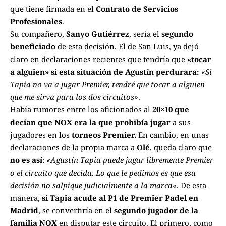
que tiene firmada en el
Contrato de Servicios
Profesionales
.
Su compañero,
Sanyo Gutiérrez
, sería el
segundo
beneficiado
de esta decisión. El de San Luis, ya dejó
claro en declaraciones recientes que tendría que
«tocar
a alguien» si esta situación de Agustín perdurara:
«
Si
Tapia no va a jugar Premier, tendré que tocar a alguien
que me sirva para los dos circuitos»
.
Había rumores entre los aficionados al
20×10 que
decían que NOX era la que prohibía jugar
a sus
jugadores en los
torneos Premier.
En cambio, en unas
declaraciones de la propia marca a
Olé
, queda claro que
no es así
:
«Agustín Tapia puede jugar libremente Premier
o el circuito que decida. Lo que le pedimos es que esa
decisión no salpique judicialmente a la marca
«. De esta
manera,
si Tapia acude al P1 de Premier Padel en
Madrid
, se convertiría en el
segundo jugador de la
familia NOX
en disputar este circuito. El primero, como