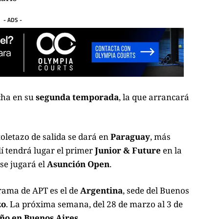
- ADS -
cha en su
segunda temporada
, la que arrancará
toletazo de salida se dará en
Paraguay
, más
llí tendrá lugar el primer
Junior & Future
en la
 se jugará el
Asunción Open
.
rama de APT es el de
Argentina
, sede del Buenos
zo
. La próxima semana, del 28 de marzo al 3 de
ño en Buenos Aires
.