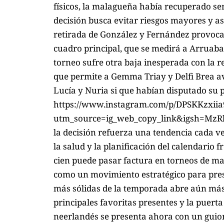
físicos, la malagueña había recuperado sen
decisión busca evitar riesgos mayores y a
retirada de González y Fernández provoca 
cuadro principal, que se medirá a Arruaba
torneo sufre otra baja inesperada con la r
que permite a Gemma Triay y Delfi Brea av
Lucía y Nuria si que habían disputado su 
https://www.instagram.com/p/DPSKKzxiia
utm_source=ig_web_copy_link&igsh=MzRlO
la decisión refuerza una tendencia cada v
la salud y la planificación del calendario f
cien puede pasar factura en torneos de may
como un movimiento estratégico para pres
más sólidas de la temporada abre aún más
principales favoritas presentes y la puerta
neerlandés se presenta ahora con un gui