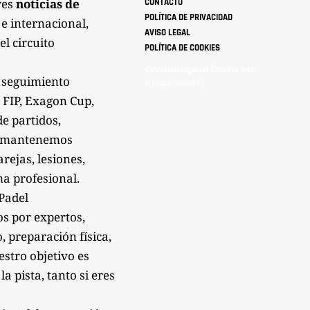
res
noticias de
CONTACTO
POLÍTICA DE PRIVACIDAD
 e internacional,
AVISO LEGAL
el circuito
POLÍTICA DE COOKIES
©Analistaspadel Diseño web
 seguimiento
{Desarrollo33}
 FIP, Exagon Cup,
de partidos,
Te mantenemos
rejas, lesiones,
a profesional.
sPadel
os por expertos,
 preparación física,
estro objetivo es
 pista, tanto si eres