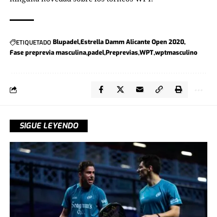
ETIQUETADO
Blupadel
Estrella Damm Alicante Open 2020
Fase preprevia masculina
padel
Preprevias
WPT
wptmasculino
SIGUE LEYENDO