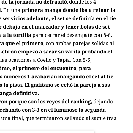
o de la jornada no defraudó
, donde los 4
l. En una
primera manga donde iba a reinar la
ervicios adelante, el set se definiría en el tie
r debajo en el marcador y tener bolas de set
a la tortilla
para cerrar el desempate con 8-6.
ca que el primero
, con ambas parejas solidas al
Lebrón empezó a sacar su varita probando el
rias ocasiones a Coello y Tapia. Con
5-5,
imo, el primero del encuentro, para
s números 1 acabarían mangando el set al tie
 la pista. El gaditano se echó la pareja a sus
anga definitiva.
on porque son los reyes del ranking,
dejando
vechando con 3-3 en el luminoso la segunda
una final, que terminaron sellando al saque tras