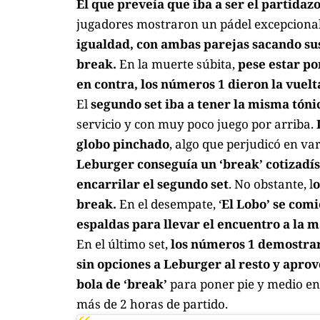
El que preveía que iba a ser el partidaz
jugadores mostraron un pádel excepciona
igualdad, con ambas parejas sacando sus s
break.
En la muerte súbita,
pese estar po
en contra, los números 1 dieron la vuelta 
El
segundo set iba a tener la misma tóni
servicio y con muy poco juego por arriba.
globo pinchado
, algo que perjudicó en va
Leburger conseguía un ‘break’ cotizadís
encarrilar el segundo set
. No obstante, l
o
break.
En el desempate, ‘
El Lobo’ se comió
espaldas para llevar el encuentro a la m
En el último set,
los números 1 demostrar
sin opciones a Leburger al resto y apro
bola de ‘break’
para poner pie y medio en 
más de 2 horas de partido.