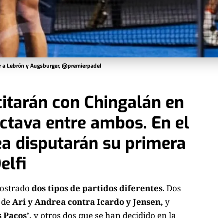
cer a Lebrón y Augsburger, @premierpadel
citarán con Chingalán en
 octava entre ambos. En el
ea disputarán su primera
elfi
ostrado
dos tipos de partidos diferentes
. Dos
l de
Ari y Andrea contra Icardo y Jensen,
y
 Pacos’,
y otros dos que se han decidido en la