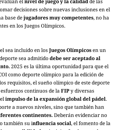
 evalúan el
nivel de juego y la calidad
de las
omar decisiones sobre nuevas inclusiones en el
na base de
jugadores muy competentes
, no ha
ntes en los Juegos Olímpicos.
el sea incluido en los
Juegos Olímpicos
en un
 deporte sea admitido
debe ser aceptado al
ento.
2025 es la última oportunidad para que el
COI como deporte olímpico para la edición de
s requisitos, el sueño olímpico de este deporte
s esfuerzos continuos de la
FIP
y diversas
 el
impulso de la expansión global del pádel
.
eporte a nuevos niveles, sino que también han
iferentes continentes.
Deberán evidenciar no
no también su i
nfluencia social
, el fomento de la