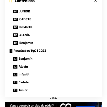
Contenidos
JUNIOR
CADETE
INFANTIL
ALEVÍN
Benjamín
Resultados TyC 1 2022
Benjamín
Alevín
Infantil
Cadete
Junior
- ADS -