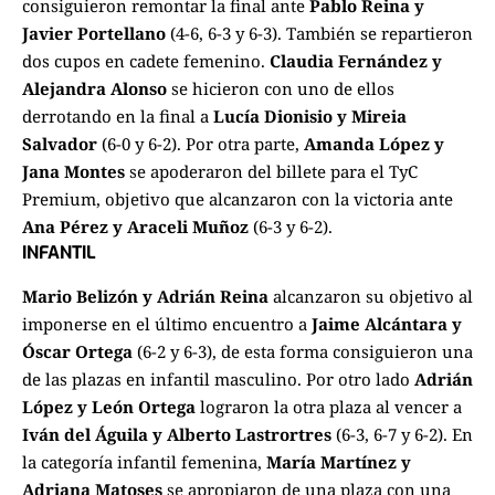
consiguieron remontar la final ante
Pablo Reina y
Javier Portellano
(4-6, 6-3 y 6-3). También se repartieron
dos cupos en cadete femenino.
Claudia Fernández y
Alejandra Alonso
se hicieron con uno de ellos
derrotando en la final a
Lucía Dionisio y Mireia
Salvador
(6-0 y 6-2). Por otra parte,
Amanda López y
Jana Montes
se apoderaron del billete para el TyC
Premium, objetivo que alcanzaron con la victoria ante
Ana Pérez y Araceli Muñoz
(6-3 y 6-2).
INFANTIL
Mario Belizón y Adrián Reina
alcanzaron su objetivo al
imponerse en el último encuentro a
Jaime Alcántara y
Óscar Ortega
(6-2 y 6-3), de esta forma consiguieron una
de las plazas en infantil masculino. Por otro lado
Adrián
López y León Ortega
lograron la otra plaza al vencer a
Iván del Águila y Alberto Lastrortres
(6-3, 6-7 y 6-2). En
la categoría infantil femenina,
María Martínez y
Adriana Matoses
se apropiaron de una plaza con una