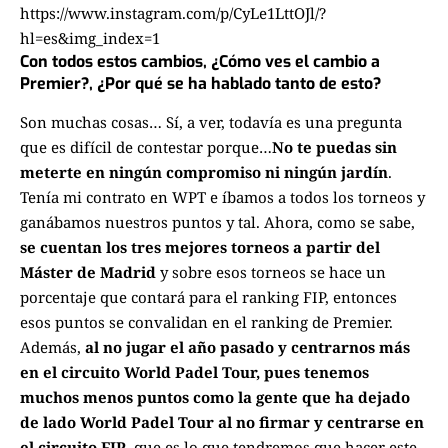
https://www.instagram.com/p/CyLe1LttOJl/?
hl=es&img_index=1
Con todos estos cambios, ¿Cómo ves el cambio a
Premier?,
¿Por qué se ha hablado tanto de esto?
Son muchas cosas… Sí, a ver, todavía es una pregunta
que es difícil de contestar porque…
No te puedas sin
meterte en ningún compromiso ni ningún jardín
.
Tenía mi contrato en WPT e íbamos a todos los torneos y
ganábamos nuestros puntos y tal. Ahora, como se sabe,
se cuentan los tres mejores torneos a partir del
Máster de Madrid
y sobre esos torneos se hace un
porcentaje que contará para el ranking FIP, entonces
esos puntos se convalidan en el ranking de Premier.
Además,
al no jugar el año pasado y centrarnos más
en el circuito World Padel Tour, pues tenemos
muchos menos puntos como la gente que ha dejado
de lado World Padel Tour al no firmar y centrarse en
el circuito FIP
, que es lo que tendremos que hacer este