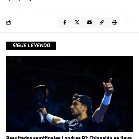
SIGUE LEYENDO
Resultados semifinales Londres P1: Chingalán se lleva