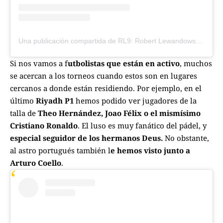
Una publicación compartida de RL9: Robert Lewandowski Padel Team🎾 (@rl9padelteam)
Si nos vamos a f
utbolistas que están en activo
, muchos
se acercan a los torneos cuando estos son en lugares
cercanos a donde están residiendo. Por ejemplo, en el
último
Riyadh P1
hemos podido ver jugadores de la
talla de
Theo Hernández, Joao Félix o el mismísimo
Cristiano Ronaldo
. El luso es muy fanático del pádel, y
especial seguidor de los hermanos Deus.
No obstante,
al astro portugués también l
e hemos visto junto a
Arturo Coello
.