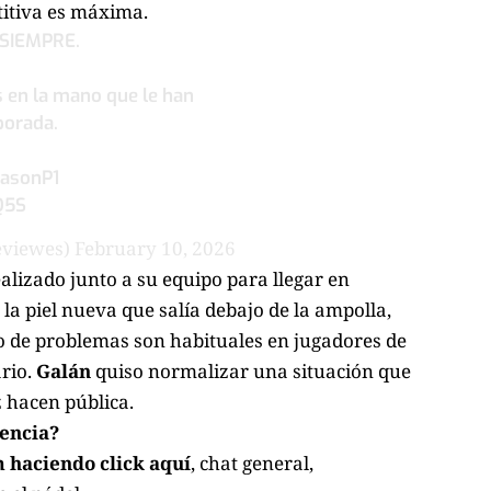
itiva es máxima.
 SIEMPRE.
s en la mano que le han
porada.
asonP1
Q5S
eviewes)
February 10, 2026
alizado junto a su equipo para llegar en
 la piel nueva que salía debajo de la ampolla,
po de problemas son habituales en jugadores de
ario.
Galán
quiso normalizar una situación que
 hacen pública.
lencia?
 haciendo click aquí
, chat general,