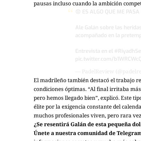
pausas incluso cuando la ambición compet
😨 ES ALGO QUE ME PASA
Ale Galán sobre las herida
acompañado en la pretem
Entrevista en el
#RiyadhSe
pic.twitter.com/b1WRCWc
— PadelReview (@padelr
El madrileño también destacó el trabajo re
condiciones óptimas. “Al final irritaba más
pero hemos llegado bien”, explicó. Este ti
élite por la exigencia constante del calend
muchos profesionales viven, pero rara vez
¿Se resentirá Galán de esta pequeña do
Únete a nuestra comunidad de Telegram