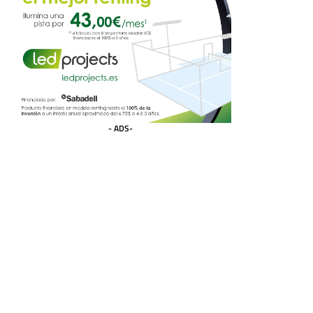
- ADS-