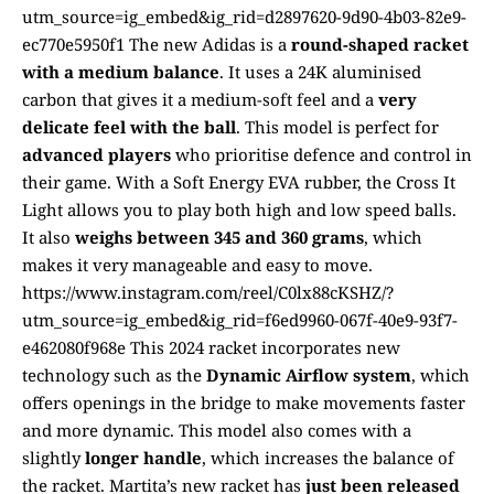
utm_source=ig_embed&ig_rid=d2897620-9d90-4b03-82e9-
ec770e5950f1 The new Adidas is a
round-shaped racket
with a medium balance
. It uses a 24K aluminised
carbon that gives it a medium-soft feel and a
very
delicate feel with the ball
. This model is perfect for
advanced players
who prioritise defence and control in
their game. With a Soft Energy EVA rubber, the Cross It
Light allows you to play both high and low speed balls.
It also
weighs between 345 and 360 grams
, which
makes it very manageable and easy to move.
https://www.instagram.com/reel/C0lx88cKSHZ/?
utm_source=ig_embed&ig_rid=f6ed9960-067f-40e9-93f7-
e462080f968e This 2024 racket incorporates new
technology such as the
Dynamic Airflow system
, which
offers openings in the bridge to make movements faster
and more dynamic. This model also comes with a
slightly
longer handle
, which increases the balance of
the racket. Martita’s new racket has
just been released