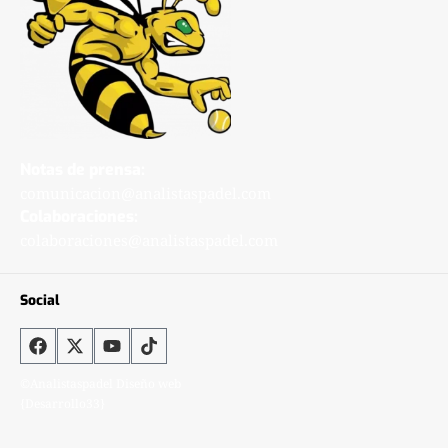
Notas de prensa:
comunicacion@analistaspadel.com
Colaboraciones:
colaboraciones@analistaspadel.com
Social
©Analistaspadel Diseño web
{Desarrollo33}