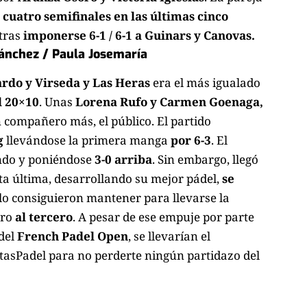
o
cuatro semifinales en las últimas cinco
tras
imponerse 6-1 / 6-1 a Guinars y Canovas.
ánchez / Paula Josemaría
ardo y Virseda y Las Heras
era el más igualado
l 20×10
. Unas
Lorena Rufo y Carmen Goenaga,
n compañero más, el público. El partido
g
llevándose la primera manga
por 6-3
. El
ndo y poniéndose
3-0 arriba
. Sin embargo, llegó
sta última, desarrollando su mejor pádel,
se
, lo consiguieron mantener para llevarse la
tro
al tercero
. A pesar de ese empuje por parte
del
French Padel Open
, se llevarían el
tasPadel
para no perderte ningún partidazo del