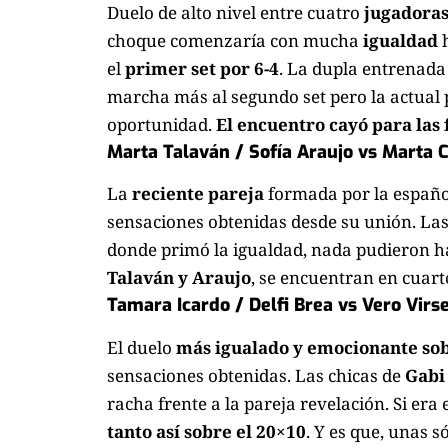
Duelo de alto nivel entre cuatro
jugadoras
choque comenzaría con mucha
igualdad
h
el
primer set por 6-4
. La dupla entrenada
marcha más al segundo set pero la actual 
oportunidad.
El encuentro cayó para las f
Marta Talaván / Sofía Araujo vs Marta 
La
reciente pareja
formada por la española
sensaciones obtenidas desde su unión. La
donde primó la igualdad, nada pudieron h
Talaván y Araujo
, se encuentran en cuarto
Tamara Icardo / Delfi Brea vs Vero Virs
El duelo
más igualado y emocionante sob
sensaciones obtenidas. Las chicas de
Gabi
racha frente a la pareja revelación. Si era 
tanto así sobre el 20×10
. Y es que, unas s