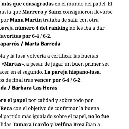
 más que consagradas
en el mundo del padel. El
asta que
Marrero y Sainz
consiguieron llevarse
 por
Manu Martín
trataba de salir con otra
pareja
número 4 del ranking
no les iba a dar
avoritas por 6-4 / 6-2
.
Caparrós / Marta Barreda
 y la lusa volvería a certificar las buenas
s
«Martas»
, a pesar de jugar un buen primer set
acer en el segundo.
La pareja hispano-lusa
,
s de final tras
vencer por 6-4 / 6-2
.
eda / Bárbara Las Heras
re el papel
por calidad y sobre todo por
 Reca
con el objetivo de confirmar la buena
el partido más igualado sobre el papel,
no lo fue
ólidas
Tamara Icardo y Delfina Brea
iban a