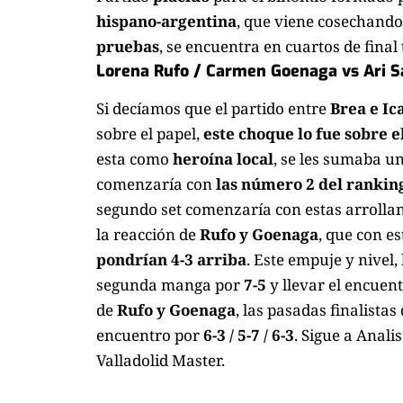
hispano-argentina
, que viene cosechand
pruebas
, se encuentra en cuartos de final 
Lorena Rufo / Carmen Goenaga vs Ari S
Si decíamos que el partido entre
Brea e Ic
sobre el papel,
este choque lo fue sobre e
esta como
heroína local
, se les sumaba u
comenzaría con
las número 2 del rankin
segundo set comenzaría con estas arrolla
la reacción de
Rufo y Goenaga
, que con e
pondrían 4-3 arriba
. Este empuje y nivel
segunda manga por
7-5
y llevar el encuen
de
Rufo y Goenaga
, las pasadas finalistas 
encuentro por
6-3 / 5-7 / 6-3
. Sigue a
Analis
Valladolid Master.