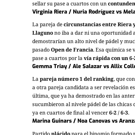
sellar su pase a cuartos con un
contundente
Virginia Riera / Nuria Rodríguez vs Mel
La pareja de
circunstancias entre Riera 
Llaguno
no iba a dar ni una oportunidad 
demostrarían un alto nivel de pádel y mu
pasado
Open de Francia
. Esa química se 
pase a cuartos por la
vía rápida con un 6-2
Gemma Triay / Ale Salazar vs Allix Coll
La
pareja número 1 del ranking
, que co
a otra pareja candidata a ser revelación e
última, que ya ha demostrado en las ante
sucumbieron al nivele pádel de las chicas
ya en cuartos de final al vencer
6-2 / 6-3
.
Marina Guinars / Noa Canovas vs Aranza 
Partido
plácido
para el binomio formado 