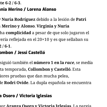
 6-2 / 6-3
.
ania Merino / Lorena Alonso
y Nuria Rodríguez
debido a la lesión de
Patri
a
Merino y Alonso
.
Virginia y Nuria
cha
complicidad
a pesar de que solo jugaron el
vería reflejada en el 20×10 y es que sellaban su
 / 6-1
.
ombon / Jessi Castelló
nsiguió también el
número 1 en la
race
, se medía
sta temporada,
Collombon y Castelló
. Esta
riores pruebas que dan mucha pelea,
 de
Rodri Ovide
. La dupla española se encuentra
Osoro / Victoria Iglesias
por
Aranza Osoro y Victoria Iglesias
. La pareja