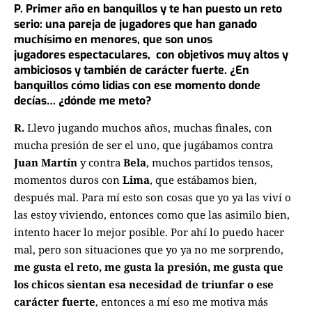
P. P
rimer año en banquillos y te han puesto un reto
serio: u
na pareja de jugadores que han ganado
muchísimo en menores, que son unos
jugadores
espectaculares, con objetivos muy altos y
ambiciosos y también de carácter fuerte.
¿En
banquillos cómo lidias con ese momento donde
decías… ¿dónde me meto?
R.
Llevo jugando muchos años, muchas finales, con
mucha presión de ser el uno,
que jugábamos contra
Juan Martín
y contra
Bela
, muchos partidos tensos,
momentos duros con
Lima
,
que estábamos bien,
después mal. Para mí esto son cosas que yo ya las viví
o
las estoy viviendo, entonces como que las asimilo bien,
intento hacer lo mejor posible.
P
or ahí lo puedo hacer
mal, pero son situaciones que yo ya no me sorprendo,
me gusta el reto,
me gusta la presión, me gusta que
los chicos sientan esa necesidad de triunfar o ese
carácter fuerte
,
entonces a mí eso me motiva más