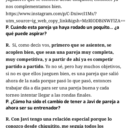
nos complementamos bien.
https://www.instagram.com/p/C-DxiwcI1Ms/?
utm_source=ig_web_copy_link&igsh=MzRlODBiNWFlZA==
P. Cuándo esta pareja ya haya rodado un poquito… ¿a
qué puede aspirar?
R.
Sí, como decís vos,
primero que se asienten, se
acoplen bien,
que sean una pareja muy completa,
muy competitiva,
y a partir de ahí ya es competir
partido a partido.
Y
o no sé, pero hay muchos objetivos,
si no es que ellos jueguen bien,
es una pareja que salió
ahora de la nada porque pasó lo que pasó,
entonces
trabajar día a día para ser una pareja buena
y cada
torneo intentar llegar a las rondas finales.
P. ¿Cómo ha sido el cambio de tener a Javi de pareja a
ahora ser su entrenador?
R.
Con Javi tengo una relación especial
porque lo
conozco desde chiquitito, me seguía todos los