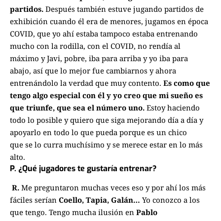
partidos.
D
espués también estuve jugando partidos de
exhibición cuando él era de menores,
jugamos en época
COVID, que yo ahí estaba tampoco
estaba entrenando
mucho con la rodilla, con el COVID,
no rendía al
máximo y Javi, pobre, iba para arriba y yo iba para
abajo,
así que lo mejor fue cambiarnos y ahora
entrenándolo la verdad que muy contento.
E
s como que
tengo algo especial con él y yo creo que mi sueño es
que
triunfe, que sea el número uno.
Estoy haciendo
todo lo posible y quiero que
siga mejorando día a día y
apoyarlo en todo lo que pueda porque es un chico
que
se lo curra muchísimo y se merece estar en lo más
alto.
P. ¿Qué jugadores te gustaría entrenar?
R.
Me preguntaron muchas veces eso y por ahí los más
fáciles serían
Coello, Tapia, Galán…
Yo conozco a los
que tengo.
T
engo mucha ilusión en
Pablo