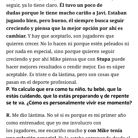
seguir, ya lo tiene claro.
É
l tuvo un poco de
dudas
porque le tiene mucho cariño a Javi. Estaban
jugando bien, pero bueno, él siempre busca
seguir
creciendo y piensa que la mejor opción por ahí es
cambiar.
Y hay que
aceptarlo, son jugadores que
quieren crecer.
No lo hacen ni porque estén peleados
ni
por nada en especial, sino porque quieren seguir
creciendo y por ahí Mike piensa que
con
Stupa
puede
hacer mejores resultados o rendir mejor. Eso es súper
aceptable.
Es triste o da lástima, pero son cosas que
pasan en el deporte profesional.
P.
Yo calculo que era como tu niño, tu bebé, que lo
estás cuidando, que lo estás preparando y de
repente
se te va. ¿Cómo es personalmente vivir
ese momento?
R.
Me dio lástima. No sé si es porque es mi primer año
como entrenador, que yo me involucro con
los
jugadores, me encariño mucho
y con Mike tenía
una relación especial.
Ya lo estaba entrenando
desde el