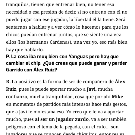
tranquilos,
tienen que entrenar bien, no tener esa
necesidad o esa presión de decir,
si no entreno con él no
puedo jugar con ese jugador, la libertad él la tiene. S
erá
sentarnos a hablar y a ver cómo lo hacemos para que los
chicos puedan entrenar juntos,
que se siente una vez
ellos (los hermanos Cárdenas), una vez yo, eso más bien
hay que hablarlo.
P. La cosa iba muy bien con Yanguas pero hay que
cambiar el chip. ¿Qué crees que puede ganar y perder
Garrido con Álex Ruiz?
R.
L
o positivo es la forma de ser de compañero de
Álex
Ruiz
,
pues le puede aportar mucho a
Javi
, mucha
confianza, mucha tranquilidad,
cosa que por ahí
Mike
en momentos de partidos más intensos
hace más gestos,
que a Javi le molestaba eso. Y
o creo que le va a aportar
mucho, pues
al ser un jugador zurdo
,
va a ser también
peligroso con el tema de la pegada, con el rulo…
son
jugadores que se conocen desde chiquitos, entonces ya