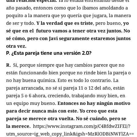
año pasado, entonces como que lo íbamos amoldando a
poquito a la manera que yo
quería que jugara, la manera
de ser y todo.
Y la verdad que es triste
, pero bueno,
yo
sé que en el
futuro vamos a tener otra vez juntos. No
sé cómo, pero con Javi seguramente estaremos juntos
otra vez.
P. ¿Esta pareja tiene una versión 2.0?
R.
Sí, porque siempre que hay cambios parece que no
están funcionando bien porque no rinde bien la pareja
o
no hay buena química. Esto es todo lo contrario. La
pareja arrancada, no sé si pareja 11 o 12 del año,
están
pareja 5 o 6 ahora, creciendo, trabajando muy bien, en
un equipo muy bueno.
Entonces no hay
ningún motivo
para decir nunca más con este.
Yo creo que esta
pareja se merece otra vuelta.
No sé cuándo, pero se
la merece.
https://www.instagram.com/p/C4BfdwZIFEI/?
utm_source=ig_web_copy_link&igsh=MzRlODBiNWFlZA==