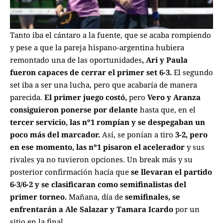
Tanto iba el cántaro a la fuente, que se acaba rompiendo
y pese a que la pareja hispano-argentina hubiera
remontado una de las oportunidades
, Ari y Paula
fueron capaces de cerrar el primer set 6-3.
El segundo
set iba a ser una lucha, pero que acabaría de manera
parecida.
El primer juego costó,
pero
Vero y Aranza
consiguieron ponerse por delante
hasta que, en el
tercer servicio, las nº1 rompían y se despegaban un
poco más del marcador.
Así, se ponían a tiro
3-2, pero
en ese momento, las nº1 pisaron el acelerador
y sus
rivales ya no tuvieron opciones. Un break más y su
posterior confirmación hacía que
se llevaran el partido
6-3/6-2 y se clasificaran como semifinalistas del
primer torneo.
Mañana, día de
semifinales, se
enfrentarán a Ale Salazar y Tamara Icardo
por un
sitio en la final