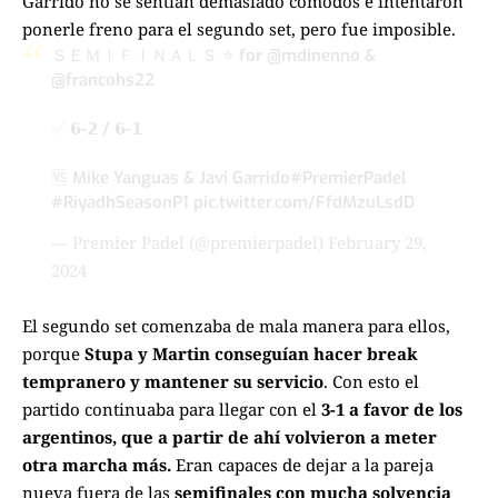
Garrido no se sentían demasiado cómodos e intentaron
ponerle freno para el segundo set, pero fue imposible.
ＳＥＭＩＦＩＮＡＬＳ ⭐️ for
@mdinenno
&
@francohs22
✅ 𝟲-𝟮 / 𝟲-𝟭
🆚 Mike Yanguas & Javi Garrido
#PremierPadel
#RiyadhSeasonP1
pic.twitter.com/FfdMzuLsdD
— Premier Padel (@premierpadel)
February 29,
2024
El segundo set comenzaba de mala manera para ellos,
porque
Stupa y Martin conseguían hacer break
tempranero y mantener su servicio
. Con esto el
partido continuaba para llegar con el
3-1 a favor de los
argentinos, que a partir de ahí volvieron a meter
otra marcha más.
Eran capaces de dejar a la pareja
nueva fuera de las
semifinales con mucha solvencia