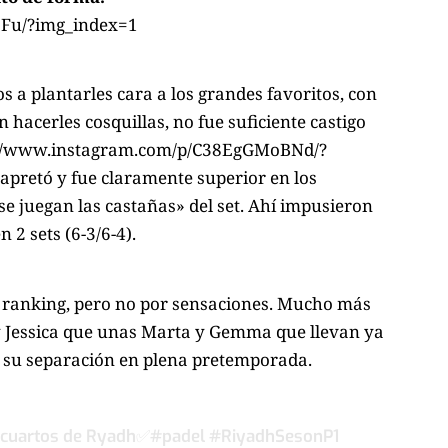
Fu/?img_index=1
s a plantarles cara a los grandes favoritos, con
 hacerles cosquillas, no fue suficiente castigo
s://www.instagram.com/p/C38EgGMoBNd/?
apretó y fue claramente superior en los
e juegan las castañas» del set. Ahí impusieron
 2 sets (6-3/6-4).
l ranking, pero no por sensaciones. Mucho más
y Jessica que unas Marta y Gemma que llevan ya
 su separación en plena pretemporada.
s cuartos de Ryadh✅
#padel
#RiyadhSesonP1