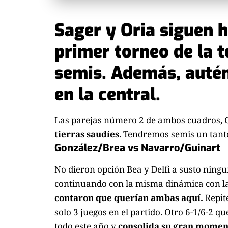
Sager y Oria siguen h
primer torneo de la 
semis. Además, autén
en la central.
Las parejas número 2 de ambos cuadros, C
tierras saudíes
. Tendremos semis un tant
González/Brea vs Navarro/Guinart
No dieron opción Bea y Delfi a susto ning
continuando con la misma dinámica con l
contaron
que querían ambas
aquí
.
Repit
solo 3 juegos en el partido. Otro 6-1/6-2 
todo este año y
consolida su gran momen