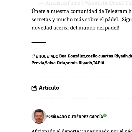
— AnalistasPadel (@AnalistasPadel)
Fe
Únete a nuestra comunidad de Telegram ha
secretas y mucho más sobre el pádel. ¡Sig
novedad acerca del mundo del pádel!
ETIQUETADO
Bea González
coello
cuartos Riyadh
d
Previa
Salva Oria
semis Riyadh
TAPIA
Artículo
ÁLVARO GUTIÉRREZ GARCÍA
POR
Aficionado al deporte y apasionado por el pád