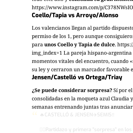
https://www.instagram.com/p/C378NWsIO
Coello/Tapia vs Arroyo/Alonso
Los valencianos llegan al partido dispuesto
permiso de los 1, pero aunque consiguieron
para
unos Coello y Tapia de dulce
. http
img_index=1 La pareja hispano-argentina 
momentos vitales del encuentro, cuando «s
su ley y cerraron un marcador favorable en
Jensen/Castelló vs Ortega/Triay
¿Se puede considerar sorpresa?
Sí por e
consolidadas en la moqueta azul Claudia 
semanas entrenando juntas tras anunciar
🔥CASTELLÓ & JENSEN✈️SEMIS‼️
👉🏾Partidazo y primera “sorpresa” en lo