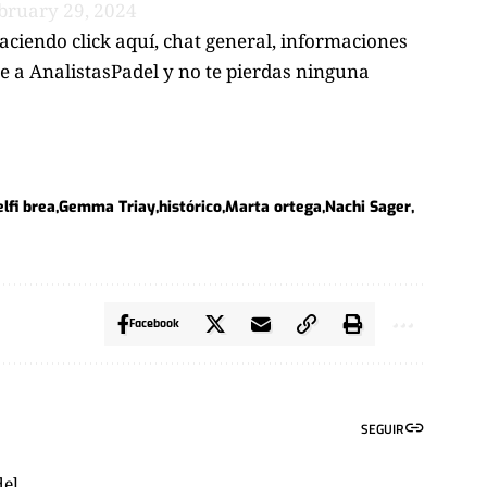
bruary 29, 2024
ciendo click aquí
, chat general, informaciones
ue a
AnalistasPadel
y no te pierdas ninguna
elfi brea
Gemma Triay
histórico
Marta ortega
Nachi Sager
Facebook
SEGUIR
el.