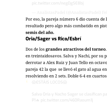
pic.twitter.com/negDgSE8bj
— AnalistasPadel (@AnalistasPadel)
Fe
Por eso, la pareja número 6 dio cuenta de l
resultado pero algo más combatido en pista
semis del año.
Oria/Sager vs Rico/Esbrí
Dos de los
grandes atractivos del torneo
en treintaidosavos. Salva y Nachi, por su
derrotar a Alex Ruiz y Juan Tello en octav
pareja 42 la que se llevó el gato al agua 
resolviendo en 2 sets. Doble 6-4 en cuarto
😱ESTÁIS LOCOS😱
Salva Oria y Nacho Sager se clasifican p
P1🔥
pic.twitter.com/460Raoum1j