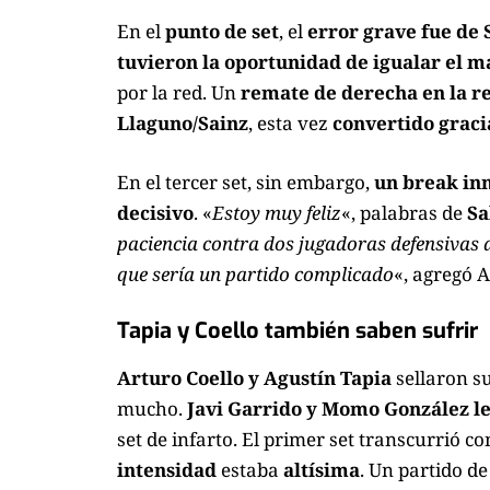
En el
punto de set
, el
error grave fue de 
tuvieron la oportunidad de igualar el m
por la red. Un
remate de derecha en la re
Llaguno/Sainz
, esta vez
convertido gracia
En el tercer set, sin embargo,
un break in
decisivo
. «
Estoy muy feliz
«, palabras de
Sa
paciencia contra dos jugadoras defensivas 
que sería un partido complicado
«, agregó A
Tapia y Coello también saben sufrir
Arturo Coello y Agustín Tapia
sellaron s
mucho.
Javi Garrido y Momo González les
set de infarto. El primer set transcurrió c
intensidad
estaba
altísima
. Un partido d