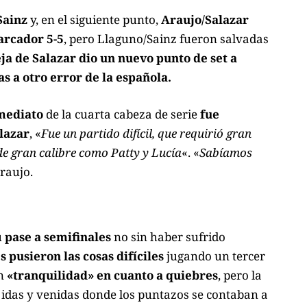
Sainz
y, en el siguiente punto,
Araujo/Salazar
arcador 5-5
, pero Llaguno/Sainz fueron salvadas
ja de Salazar dio un nuevo punto de set a
s a otro error de la española.
mediato
de la cuarta cabeza de serie
fue
lazar
, «
Fue un partido difícil, que requirió gran
de gran calibre como Patty y Lucía
«. «
Sabíamos
raujo.
u
pase a semifinales
no sin haber sufrido
 pusieron las cosas difíciles
jugando un tercer
on
«tranquilidad» en cuanto a quiebres
, pero la
e idas y venidas donde los puntazos se contaban a