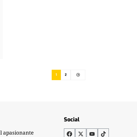
1
2
Social
el apasionante