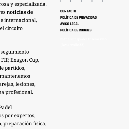
rosa y especializada.
res
noticias de
CONTACTO
POLÍTICA DE PRIVACIDAD
 e internacional,
AVISO LEGAL
el circuito
POLÍTICA DE COOKIES
©Analistaspadel Diseño web
{Desarrollo33}
 seguimiento
 FIP, Exagon Cup,
de partidos,
Te mantenemos
rejas, lesiones,
a profesional.
sPadel
os por expertos,
 preparación física,