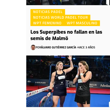
NOTICIAS PADEL
NOTICIAS WORLD PADEL TOUR
WPT FEMENINO
WPT MASCULINO
Los Superpibes no fallan en las
semis de Malmö
POR
ÁLVARO GUTIÉRREZ GARCÍA
HACE 3 AÑOS