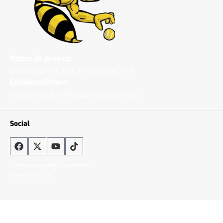
Notas de prensa:
comunicacion@analistaspadel.com
Colaboraciones:
colaboraciones@analistaspadel.com
Social
©Analistaspadel Diseño web
{Desarrollo33}