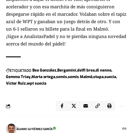
acelerador y con esa marchita de más consiguieron
despegarse rápido en el marcador. Volaban sobre el tapiz
azul de WPT y ganaban un juego detrás de otro. Y con
un 6-1 sellaron su billete para la final en Malmö.
¡Sigue a
AnalistasPadel
y no te pierdas ninguna novedad
acerca del mundo del pádel!
ETIQUETADO
Bea González
Bergamini
delfi brea
di nenno
Gemma Triay
Marta ortega
semis
semis Malmö
stupa
suecia
Víctor Ruiz
wpt suecia
ÁLVARO GUTIÉRREZ GARCÍA