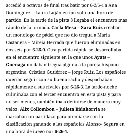
accedió a octavos de final tras batir por 6-2/6-4 a Ana
Domínguez – Laura Luján en tan solo una hora de
partido. En la tarde de la pista 8 llegaba el encuentro mas
rápido de la jornada.
Carla Mesa – Sara Ruiz
creaban
un monologo de pádel que no dio tregua a Maria
Castañera – Mireia Herrada que fueron eliminadas en
dos sets por
6-26-0.
Otra partida rápida se desarrollaba
en el encuentro siguiente en la que unos
Ayats –
Goenaga
no daban tregua alguna a la pareja hispano-
argentina, Cristian Gutiérrez – Jorge Ruiz. Los españoles
querían seguir con su buena racha y despachaban
rápidamente a sus rivales por
6-26-3
. La tarde-noche
culminaba con el tercer encuentro en esta pista y para
no ser menos, también iba a definirse de manera muy
veloz.
Alix Collombon – Julieta Bidahorria
se
marcaban un partidazo para premiarse con la
clasificación ganando a las españolas Alonso- Segura en
una hora de juego por
6-26-1.