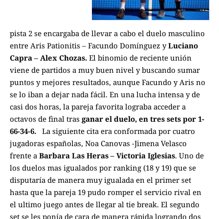
pista 2 se encargaba de llevar a cabo el duelo masculino
entre Aris Pationitis – Facundo Domínguez y
Luciano
Capra – Alex Chozas.
El binomio de reciente unión
viene de partidos a muy buen nivel y buscando sumar
puntos y mejores resultados, aunque Facundo y Aris no
se lo iban a dejar nada fácil. En una lucha intensa y de
casi dos horas, la pareja favorita lograba acceder a
octavos de final tras
ganar el duelo, en tres sets por 1-
66-34-6.
La siguiente cita era conformada por cuatro
jugadoras españolas, Noa Canovas -Jimena Velasco
frente a
Barbara Las Heras – Victoria Iglesias
. Uno de
los duelos mas igualados por ranking (18 y 19) que se
disputaría de manera muy igualada en el primer set
hasta que la pareja 19 pudo romper el servicio rival en
el ultimo juego antes de llegar al tie break. El segundo
set se les ponía de cara de manera rápida logrando dos