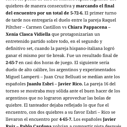
quiebres de manera consecutiva y
marcando el final
del encuentro por un total de 5-72-6.
El primer turno
de tarde nos entregaría el duelo entre la pareja Raquel
Piltcher – Carmen Castillon vs
Chiara Pappacena –
Xenia Clasca Vidiella
que protagonizarían un
entretenido partido sobre todo, en el segundo y
definitivo set, cuando la pareja hispano-italiana logró
ganar el mismo por tie break. Fue un resultado final de
2-65-7
en casi dos horas de juego. El siguiente sería
duelo de alto calibre, los argentinos y experimentados
Miguel Lamperti – Juan Cruz Belluati se medían ante los
españoles
Juanlu Esbri – Javier Rico.
La pareja 16 del
torneo se mostraba muy sólida ante el buen hacer de los
argentinos que no lograron aprovechar las bolas de
quiebre. El tanteador dejaba reflejado lo que fue el
encuentro, con dos quiebres a su favor Esbri – Rico se
llevaron el encuentro por
4-65-7.
Los españoles
Javier
Ruiz – Pablo Cardona
volvían a compartir pista después