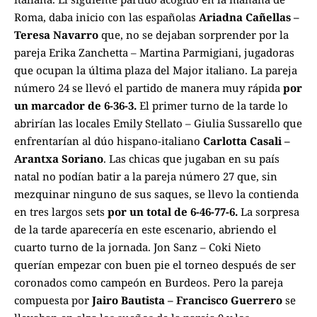
Roma, daba inicio con las españolas
Ariadna Cañellas –
Teresa Navarro
que, no se dejaban sorprender por la
pareja Erika Zanchetta – Martina Parmigiani, jugadoras
que ocupan la última plaza del Major italiano. La pareja
número 24 se llevó el partido de manera muy rápida
por
un marcador de 6-36-3.
El primer turno de la tarde lo
abrirían las locales Emily Stellato – Giulia Sussarello que
enfrentarían al dúo hispano-italiano
Carlotta Casali –
Arantxa Soriano
. Las chicas que jugaban en su país
natal no podían batir a la pareja número 27 que, sin
mezquinar ninguno de sus saques, se llevo la contienda
en tres largos sets
por un total de 6-46-77-6.
La sorpresa
de la tarde aparecería en este escenario, abriendo el
cuarto turno de la jornada. Jon Sanz – Coki Nieto
querían empezar con buen pie el torneo después de ser
coronados como campeón en Burdeos. Pero la pareja
compuesta por
Jairo Bautista – Francisco Guerrero
se