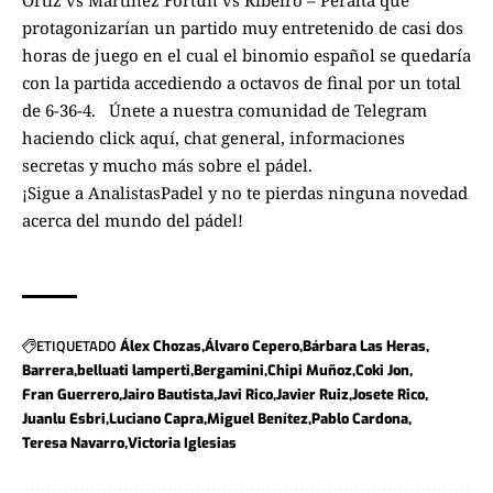
protagonizarían un partido muy entretenido de casi dos
horas de juego en el cual el binomio español se quedaría
con la partida accediendo a octavos de final por un total
de 6-36-4.
Únete a nuestra comunidad de Telegram
haciendo click aquí
, chat general, informaciones
secretas y mucho más sobre el pádel.
¡Sigue a
AnalistasPadel
y no te pierdas ninguna novedad
acerca del mundo del pádel!
ETIQUETADO
Álex Chozas
Álvaro Cepero
Bárbara Las Heras
Barrera
belluati lamperti
Bergamini
Chipi Muñoz
Coki Jon
Fran Guerrero
Jairo Bautista
Javi Rico
Javier Ruiz
Josete Rico
Juanlu Esbri
Luciano Capra
Miguel Benítez
Pablo Cardona
Teresa Navarro
Victoria Iglesias