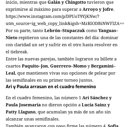
inicio, mientras que
Galán y Chingotto
tuvieron que
exprimirse al máximo para superar a
Arroyo y Jofre
.
https://www.instagram.com/p/DPUoT9YjKNw/?
utm_source=ig_web_copy_link&igsh=MzRlODBiNWFlZA==
Por su parte, tanto
Lebrón–Stupaczuk
como
Yanguas–
Nieto
repitieron una de las constantes del día: dominar
con claridad un set y sufrir en el otro hasta resolver en
el tiebreak.
Entre las nuevas parejas, también lograron su billete a
cuartos
Paquito–Jon
,
Guerrero–Momo
y
Bergamini–
Leal
, que mantienen vivas sus opciones de pelear por
las semifinales en su primer torneo juntos.
Ari y Paula arrasan en el cuadro femenino
En el cuadro femenino, las número 1
Ari Sánchez y
Paula Josemaría
no dieron opción a
Lucía Sainz y
Patty Llaguno
, que acumulan ya más de un año sin
alcanzar unas semifinales.
También avanzaron con paso firme las número 4,
Sofía