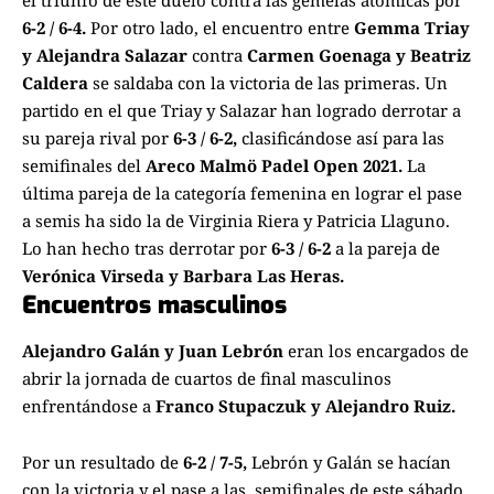
el triunfo de este duelo contra las gemelas atómicas por
6-2 / 6-4.
Por otro lado, el encuentro entre
Gemma Triay
y Alejandra Salazar
contra
Carmen Goenaga y Beatriz
Caldera
se saldaba con la victoria de las primeras. Un
partido en el que Triay y Salazar han logrado derrotar a
su pareja rival por
6-3 / 6-2,
clasificándose así para las
semifinales del
Areco Malmö Padel Open 2021.
La
última pareja de la categoría femenina en lograr el pase
a semis ha sido la de Virginia Riera y Patricia Llaguno.
Lo han hecho tras derrotar por
6-3 / 6-2
a la pareja de
Verónica Virseda y Barbara Las Heras.
Encuentros masculinos
Alejandro Galán y Juan Lebrón
eran los encargados de
abrir la jornada de cuartos de final masculinos
enfrentándose a
Franco Stupaczuk y Alejandro Ruiz.
Por un resultado de
6-2 / 7-5,
Lebrón y Galán se hacían
con la victoria y el pase a las semifinales de este sábado.