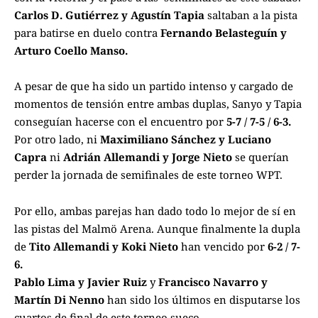
Carlos D. Gutiérrez y Agustín Tapia
saltaban a la pista
para batirse en duelo contra
Fernando Belasteguín y
Arturo Coello Manso.
A pesar de que ha sido un partido intenso y cargado de
momentos de tensión entre ambas duplas, Sanyo y Tapia
conseguían hacerse con el encuentro por
5-7 / 7-5 / 6-3.
Por otro lado, ni
Maximiliano Sánchez y Luciano
Capra
ni
Adrián Allemandi y Jorge Nieto
se querían
perder la jornada de semifinales de este torneo WPT.
Por ello, ambas parejas han dado todo lo mejor de sí en
las pistas del Malmö Arena. Aunque finalmente la dupla
de
Tito Allemandi y Koki Nieto
han vencido por
6-2 / 7-
6.
Pablo Lima y Javier Ruiz
y
Francisco Navarro y
Martín Di Nenno
han sido los últimos en disputarse los
cuartos de final de este torneo sueco.