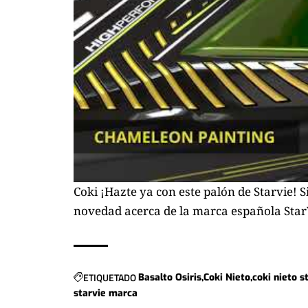
Coki
¡Hazte ya con este palón de Starvie!
S
novedad acerca de la marca española
Star
ETIQUETADO
Basalto Osiris
Coki Nieto
coki nieto s
starvie marca