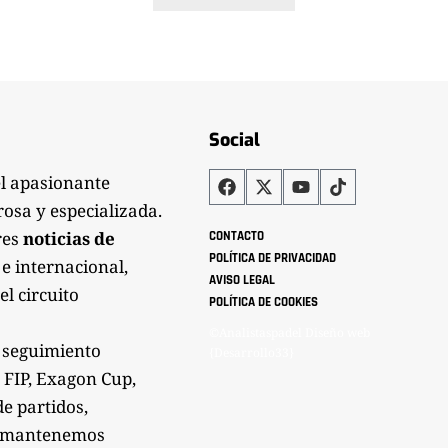
Social
el apasionante
rosa y especializada.
res
noticias de
CONTACTO
POLÍTICA DE PRIVACIDAD
 e internacional,
AVISO LEGAL
el circuito
POLÍTICA DE COOKIES
©Analistaspadel Diseño web
 seguimiento
{Desarrollo33}
 FIP, Exagon Cup,
de partidos,
Te mantenemos