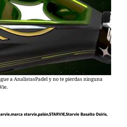
igue a
AnalistasPadel
y no te pierdas ninguna
Vie
.
tarvie
marca starvie
palón
STARVIE
Starvie Basalto Osiris