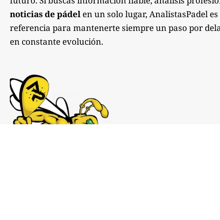
futuro. Si buscas información fiable, análisis profesi
noticias de pádel
en un solo lugar, AnalistasPadel es
referencia para mantenerte siempre un paso por dela
en constante evolución.
Notas de prensa:
comunicacion@analistaspadel.com