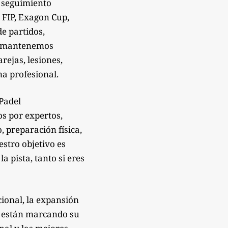
 seguimiento
 FIP, Exagon Cup,
de partidos,
Te mantenemos
rejas, lesiones,
a profesional.
sPadel
os por expertos,
 preparación física,
estro objetivo es
 pista, tanto si eres
ional, la expansión
e están marcando su