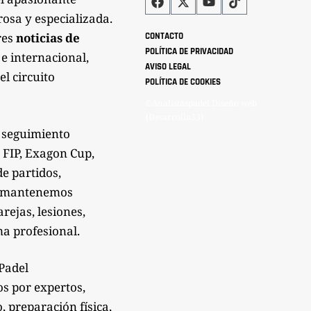
rosa y especializada.
res
noticias de
CONTACTO
POLÍTICA DE PRIVACIDAD
 e internacional,
AVISO LEGAL
el circuito
POLÍTICA DE COOKIES
©Analistaspadel Diseño web
{Desarrollo33}
 seguimiento
 FIP, Exagon Cup,
de partidos,
Te mantenemos
rejas, lesiones,
a profesional.
sPadel
os por expertos,
 preparación física,