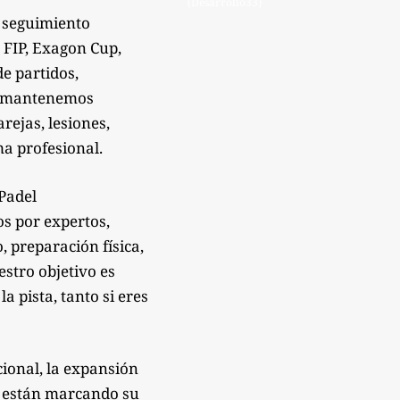
{Desarrollo33}
 seguimiento
 FIP, Exagon Cup,
de partidos,
Te mantenemos
rejas, lesiones,
a profesional.
sPadel
os por expertos,
 preparación física,
estro objetivo es
 pista, tanto si eres
ional, la expansión
e están marcando su