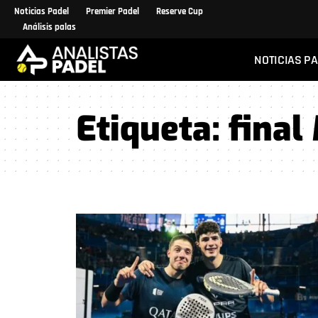
Noticias Padel
Premier Padel
Reserve Cup
Análisis palas
NOTICIAS P
Etiqueta:
final