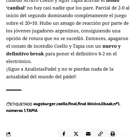
cuando Arturo Coello y Agus Tapia activan el
modo
‘caníbal’
no hay casi nadie que los pare. Parcial de 2-0 al
inicio del segundo dominando completamente el juego
sobre el 20×10. Hubo un amago de reacción por parte de
los jóvenes jugadores argentinos, consiguiendo una
opción de rotura que no se sucedió. Entonces, apagaron
el conato de incendio Coello y Tapia con un
nuevo y
definitivo break
para poner el definitivo 6-2 en el
electrónico.
¡Sigue a
AnalistasPadel
y no te pierdas nada de la
actualidad del mundo del pádel!
ETIQUETADO
augsburger
coello
final
final México
libaak
nº1
números 1
TAPIA