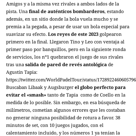
Amigos y a la misma vez rivales a ambos lados de la
pista. Una
final de auténticos bombarderos
, estando
además, en un sitio donde la bola vuela mucho y se
premia a la pegada, a pesar de usar un
bola especial para
suavizar su efecto
.
Los reyes de este 2023
golpearon
primero en la final. Llegaron Tino y Leo con ventaja al
primer paso por banquillos, pero en la siguiente ronda
de servicios, los nº1 quebraron el juego de sus rivales
tras una
salida de pared de revés antológica
de
Agustín Tapia:
https://twitter.com/WorldPadelTour/status/172892246060579
Buscaban Libaak y Augsburger
el globo perfecto para
evitar el «smash»
tanto de Tapia como de Coello en la
medida de lo posible. Sin embargo, en esa búsqueda de
milímetros, cometían algunos errores que les costaban
no generar ninguna posibilidad de rotura a favor. 38
minutos de set, con 10 juegos jugados, con el
calentamiento incluido, y los números 1 ya tenían la