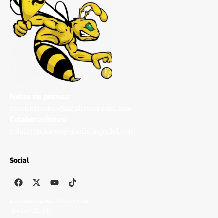
Notas de prensa:
comunicacion@analistaspadel.com
Colaboraciones:
colaboraciones@analistaspadel.com
Social
©Analistaspadel Diseño web
{Desarrollo33}