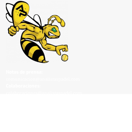
Notas de prensa:
comunicacion@analistaspadel.com
Colaboraciones:
colaboraciones@analistaspadel.com
Social