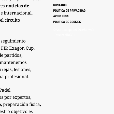
res
noticias de
CONTACTO
POLÍTICA DE PRIVACIDAD
 e internacional,
AVISO LEGAL
el circuito
POLÍTICA DE COOKIES
©Analistaspadel Diseño web
{Desarrollo33}
 seguimiento
 FIP, Exagon Cup,
de partidos,
Te mantenemos
rejas, lesiones,
a profesional.
sPadel
os por expertos,
 preparación física,
estro objetivo es