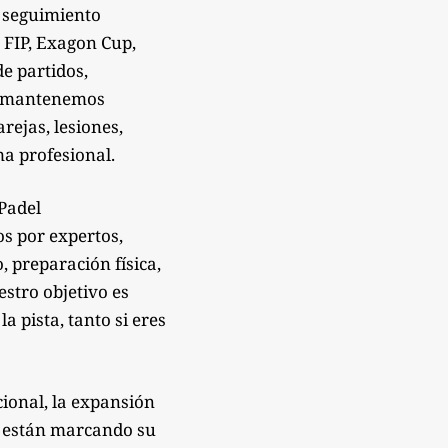
 seguimiento
 FIP, Exagon Cup,
de partidos,
Te mantenemos
rejas, lesiones,
a profesional.
sPadel
os por expertos,
 preparación física,
estro objetivo es
 pista, tanto si eres
ional, la expansión
e están marcando su