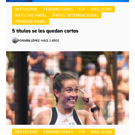
DESTACADO
FEDERACIONES
FIP
MÁS LEÍDO
NOTICIAS PADEL
PADEL INTERNACIONAL
PREMIER PADEL
5 títulos se les quedan cortos
POR
IVÁN LÓPEZ
HACE 2 AÑOS
DESTACADO
FEDERACIONES
FIP
MÁS LEÍDO