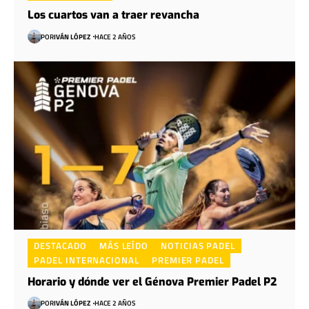
Los cuartos van a traer revancha
POR
IVÁN LÓPEZ
HACE 2 AÑOS
DESTACADO
MÁS LEÍDO
NOTICIAS PADEL
PADEL INTERNACIONAL
PREMIER PADEL
Horario y dónde ver el Génova Premier Padel P2
POR
IVÁN LÓPEZ
HACE 2 AÑOS