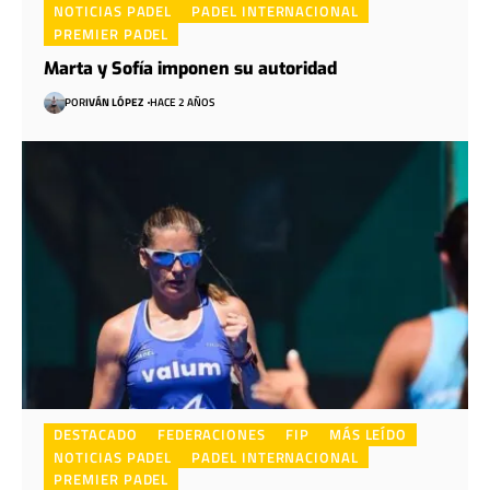
NOTICIAS PADEL
PADEL INTERNACIONAL
PREMIER PADEL
Marta y Sofía imponen su autoridad
POR
IVÁN LÓPEZ
HACE 2 AÑOS
DESTACADO
FEDERACIONES
FIP
MÁS LEÍDO
NOTICIAS PADEL
PADEL INTERNACIONAL
PREMIER PADEL