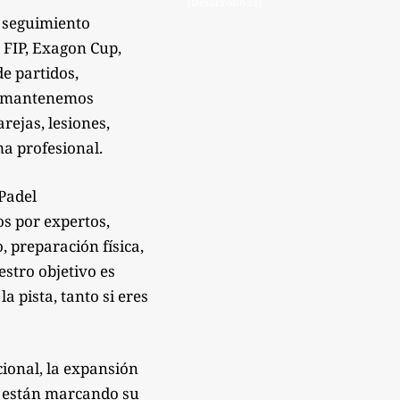
{Desarrollo33}
 seguimiento
 FIP, Exagon Cup,
de partidos,
Te mantenemos
rejas, lesiones,
a profesional.
sPadel
os por expertos,
 preparación física,
estro objetivo es
 pista, tanto si eres
ional, la expansión
e están marcando su