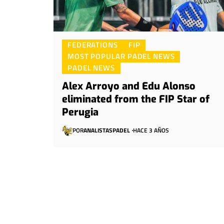
FEDERATIONS
FIP
MOST POPULAR PADEL NEWS
PADEL NEWS
Alex Arroyo and Edu Alonso
eliminated from the FIP Star of
Perugia
POR
ANALISTASPADEL
HACE 3 AÑOS