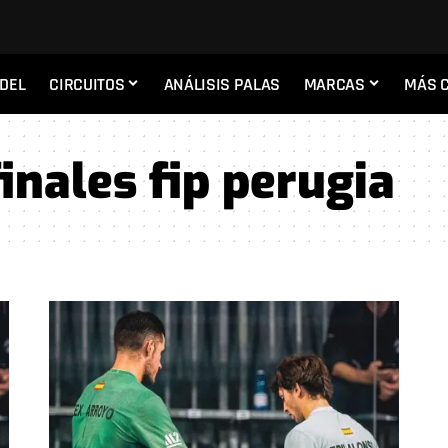
ADEL
CIRCUITOS
ANÁLISIS PALAS
MARCAS
MÁS 
inales fip perugia