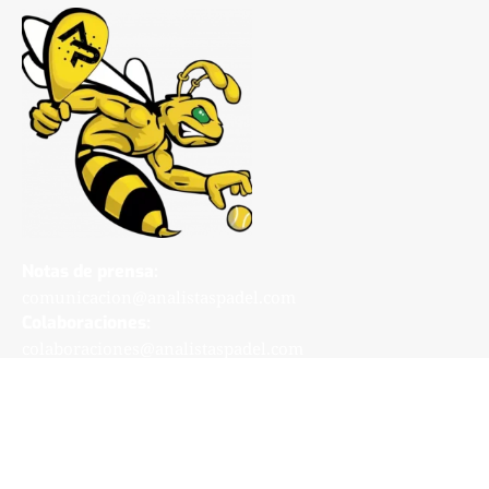
Notas de prensa:
comunicacion@analistaspadel.com
Colaboraciones:
colaboraciones@analistaspadel.com
Social