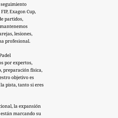
 seguimiento
 FIP, Exagon Cup,
de partidos,
Te mantenemos
rejas, lesiones,
a profesional.
sPadel
os por expertos,
 preparación física,
estro objetivo es
 pista, tanto si eres
ional, la expansión
e están marcando su