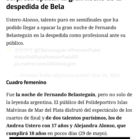
despedida de Bela
Ustero-Alonso, talento puro en semifinales que ha
podido llegar a opacar la gran noche de Fernando
Belasteguín en la despedida como profesional ante su
público.
🥹🥹🥹🥹
@FBelasteguin
#PremierPadel
#MarDelPlataPremierPadelP1
pic.twitter.com/iMGNxaLglm
— Premier Padel (@premierpadel)
May 24, 2024
Cuadro femenino
Fue
la noche de Fernando Belasteguín
, pero no solo de
la leyenda argentina. El público del Polideportivo Islas
Malvinas de Mar del Plata disfrutó del espectáculo de los
cuartos de final y
de dos talentos purísimos, los de
Andrea Ustero con 17 años y Alejandra Alonso, que
cumplirá 18 años
en pocos días (29 de mayo).