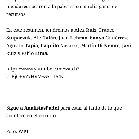
jugadores sacaron a la palestra su amplia gama de
recursos.
En este resumen, tendremos a Alex
Ruiz
, Franco
Stupaczuk
, Ale
Galán
, Juan
Lebrón
,
Sanyo
Gutiérrez,
Agustín
Tapia
,
Paquito
Navarro, Martín
Di Nenno
,
Javi
Ruiz y Pablo
Lima
.
https://www.youtube.com/watch?
v=BjQFVZ7HVMw&t=154s
Sigue a
AnalistasPadel
para estar al tanto de lo que
acontece en el circuito.
Foto: WPT.