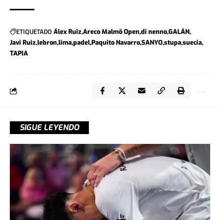
ETIQUETADO
Álex Ruiz
Areco Malmö Open
di nenno
GALÁN
Javi Ruiz
lebron
lima
padel
Paquito Navarro
SANYO
stupa
suecia
TAPIA
SIGUE LEYENDO