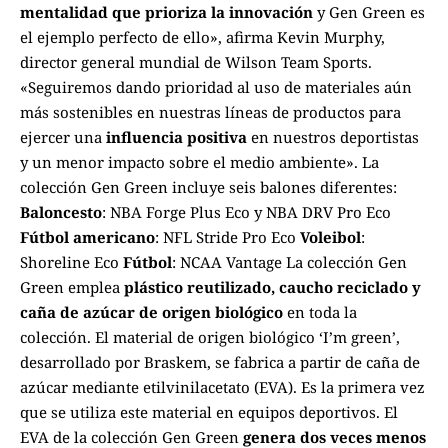
mentalidad que prioriza la innovación
y Gen Green es
el ejemplo perfecto de ello», afirma Kevin Murphy,
director general mundial de Wilson Team Sports.
«Seguiremos dando prioridad al uso de materiales aún
más sostenibles en nuestras líneas de productos para
ejercer una
influencia positiva
en nuestros deportistas
y un menor impacto sobre el medio ambiente». La
colección Gen Green incluye seis balones diferentes:
Baloncesto
:
NBA Forge Plus Eco
y
NBA DRV Pro Eco
Fútbol americano
:
NFL Stride Pro Eco
Voleibol
:
Shoreline Eco
Fútbol
:
NCAA Vantage
La colección Gen
Green emplea
plástico reutilizado, caucho reciclado y
caña de azúcar de origen biológico
en toda la
colección. El material de origen biológico ‘I’m green’,
desarrollado por Braskem, se fabrica a partir de caña de
azúcar mediante etilvinilacetato (EVA). Es la primera vez
que se utiliza este material en equipos deportivos. El
EVA de la colección Gen Green
genera dos veces menos