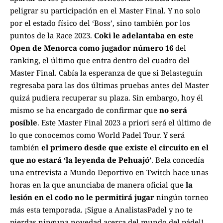
peligrar su participación en el Master Final. Y no solo
por el estado físico del ‘Boss’, sino también por los
puntos de la Race 2023.
Coki le adelantaba en este
Open de Menorca como jugador número 16
del
ranking, el último que entra dentro del cuadro del
Master Final. Cabía la esperanza de que si Belasteguín
regresaba para las dos últimas pruebas antes del Master
quizá pudiera recuperar su plaza. Sin embargo, hoy él
mismo se ha encargado de confirmar que
no será
posible
. Este Master Final 2023 a priori será el último de
lo que conocemos como World Padel Tour. Y será
también
el primero desde que existe el circuito en el
que no estará ‘la leyenda de Pehuajó’
. Bela concedía
una entrevista a Mundo Deportivo en Twitch hace unas
horas en la que anunciaba de manera oficial que
la
lesión en el codo no le permitirá jugar
ningún torneo
más esta temporada. ¡Sigue a
AnalistasPadel
y no te
pierdas ninguna novedad acerca del mundo del pádel!