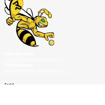
Notas de prensa:
comunicacion@analistaspadel.com
Colaboraciones:
colaboraciones@analistaspadel.com
Social
©Analistaspadel Diseño web