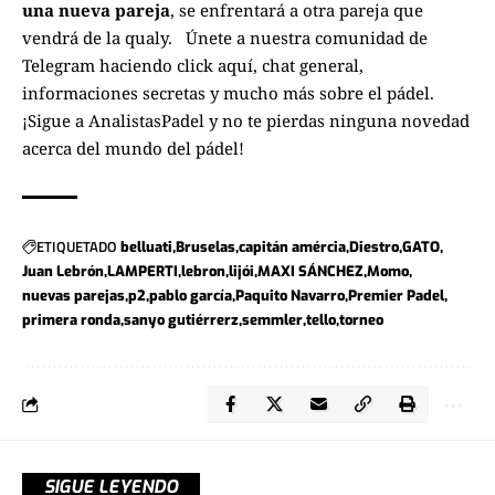
una nueva pareja
, se enfrentará a otra pareja que
vendrá de la qualy.
Únete a nuestra comunidad de
Telegram haciendo click aquí
, chat general,
informaciones secretas y mucho más sobre el pádel.
¡Sigue a
AnalistasPadel
y no te pierdas ninguna novedad
acerca del mundo del pádel!
ETIQUETADO
belluati
Bruselas
capitán amércia
Diestro
GATO
Juan Lebrón
LAMPERTI
lebron
lijói
MAXI SÁNCHEZ
Momo
nuevas parejas
p2
pablo garcía
Paquito Navarro
Premier Padel
primera ronda
sanyo gutiérrerz
semmler
tello
torneo
SIGUE LEYENDO